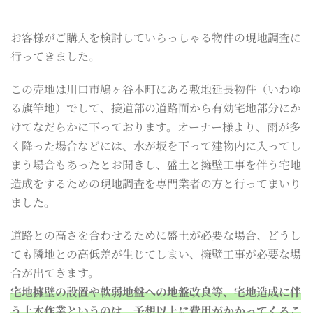
お客様がご購入を検討していらっしゃる物件の現地調査に
行ってきました。
この売地は川口市鳩ヶ谷本町にある敷地延長物件（いわゆ
る旗竿地）でして、接道部の道路面から有効宅地部分にか
けてなだらかに下っております。オーナー様より、雨が多
く降った場合などには、水が坂を下って建物内に入ってし
まう場合もあったとお聞きし、盛土と擁壁工事を伴う宅地
造成をするための現地調査を専門業者の方と行ってまいり
ました。
道路との高さを合わせるために盛土が必要な場合、どうし
ても隣地との高低差が生じてしまい、擁壁工事が必要な場
合が出てきます。
宅地擁壁の設置や軟弱地盤への地盤改良等、宅地造成に伴
う土木作業というのは、予想以上に費用がかかってくるこ